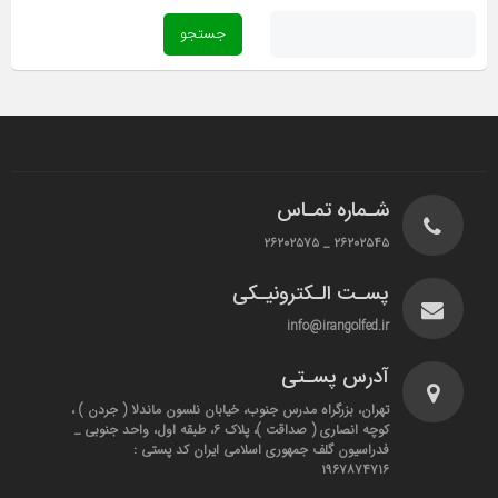
شـماره تمـاس
۲۶۲۰۲۵۴۵ _ ۲۶۲۰۲۵۷۵
پسـت الـکترونیـکی
info@irangolfed.ir
آدرس پسـتی
تهران، بزرگراه مدرس جنوب، خیابان نلسون ماندلا ( جردن ) ،
کوچه انصاری ( صداقت )، پلاک ۶، طبقه اول، واحد جنوبی _
فدراسیون گلف جمهوری اسلامی ایران کد پستی :
۱۹۶۷۸۷۴۷۱۶