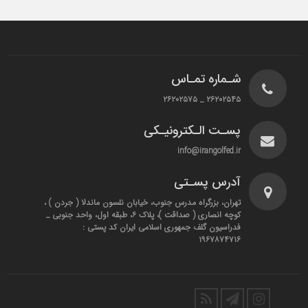
شـماره تمـاس
۲۶۲۰۲۵۴۵ _ ۲۶۲۰۲۵۷۵
پسـت الـکترونیـکی
info@irangolfed.ir
آدرس پسـتی
تهران، بزرگراه مدرس جنوب، خیابان نلسون ماندلا ( جردن ) ،
کوچه انصاری ( صداقت )، پلاک ۶، طبقه اول، واحد جنوبی _
فدراسیون گلف جمهوری اسلامی ایران کد پستی :
۱۹۶۷۸۷۴۷۱۶