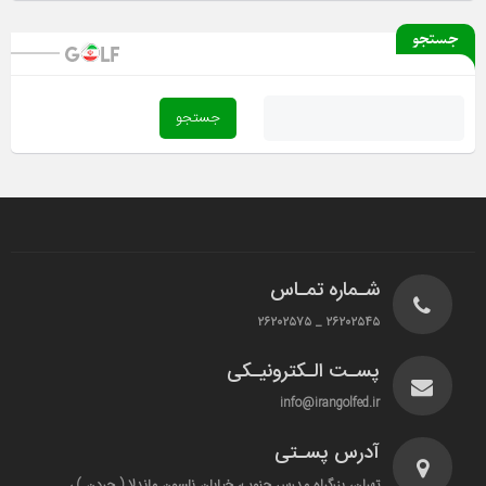
جستجو
شـماره تمـاس
۲۶۲۰۲۵۴۵ _ ۲۶۲۰۲۵۷۵
پسـت الـکترونیـکی
info@irangolfed.ir
آدرس پسـتی
تهران، بزرگراه مدرس جنوب، خیابان نلسون ماندلا ( جردن ) ،