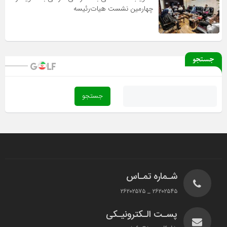
چهارمین نشست هیات‌رئیسه
جستجو
شـماره تمـاس
۲۶۲۰۲۵۴۵ _ ۲۶۲۰۲۵۷۵
پسـت الـکترونیـکی