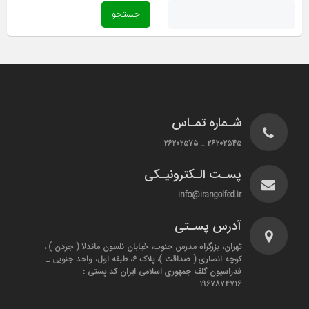
شـماره تمـاس
۲۶۲۰۲۵۴۵ _ ۲۶۲۰۲۵۷۵
پسـت الـکترونیـکی
info@irangolfed.ir
آدرس پسـتی
تهران، بزرگراه مدرس جنوب، خیابان نلسون ماندلا ( جردن ) ،
کوچه انصاری ( صداقت )، پلاک ۶، طبقه اول، واحد جنوبی _
فدراسیون گلف جمهوری اسلامی ایران کد پستی :
۱۹۶۷۸۷۴۷۱۶