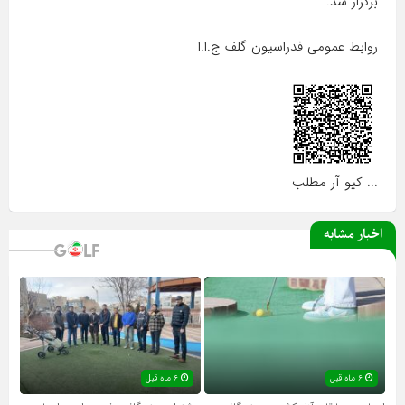
برگزار شد.
روابط عمومی فدراسیون گلف ج.ا.ا
... کیو آر مطلب
اخبار مشابه
۶ ماه قبل
۶ ماه قبل