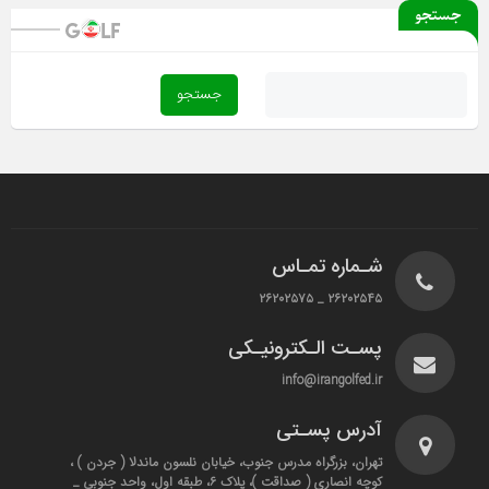
جستجو
شـماره تمـاس
۲۶۲۰۲۵۴۵ _ ۲۶۲۰۲۵۷۵
پسـت الـکترونیـکی
info@irangolfed.ir
آدرس پسـتی
تهران، بزرگراه مدرس جنوب، خیابان نلسون ماندلا ( جردن ) ،
کوچه انصاری ( صداقت )، پلاک ۶، طبقه اول، واحد جنوبی _