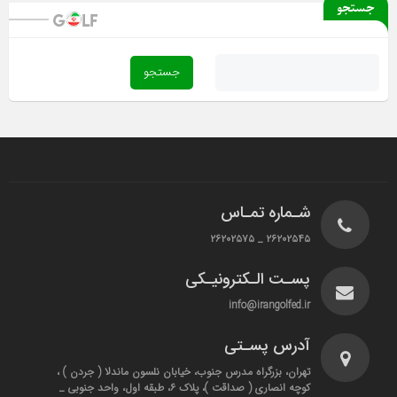
جستجو
شـماره تمـاس
۲۶۲۰۲۵۴۵ _ ۲۶۲۰۲۵۷۵
پسـت الـکترونیـکی
info@irangolfed.ir
آدرس پسـتی
تهران، بزرگراه مدرس جنوب، خیابان نلسون ماندلا ( جردن ) ،
کوچه انصاری ( صداقت )، پلاک ۶، طبقه اول، واحد جنوبی _