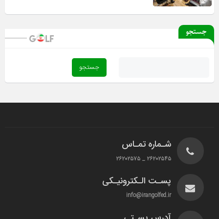
جستجو
شـماره تمـاس
۲۶۲۰۲۵۴۵ _ ۲۶۲۰۲۵۷۵
پسـت الـکترونیـکی
info@irangolfed.ir
آدرس پسـتی