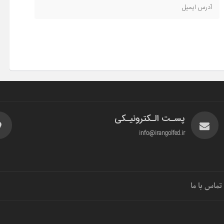
پسـت الـکترونیـکی
info@irangolfed.ir
تماس با ما