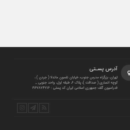
آدرس پسـتی
تهران، بزرگراه مدرس جنوب، خیابان نلسون ماندلا ( جردن ) ،
کوچه انصاری ( صداقت )، پلاک ۶، طبقه اول، واحد جنوبی _
فدراسیون گلف جمهوری اسلامی ایران کد پستی : ۱۹۶۷۸۷۴۷۱۶