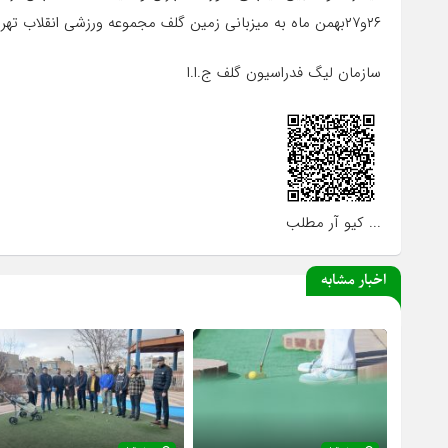
۲۶و۲۷بهمن ماه به میزبانی زمین گلف مجموعه ورزشی انقلاب تهران برگزار میگردد.
سازمان لیگ فدراسیون گلف ج.ا.ا
... کیو آر مطلب
اخبار مشابه