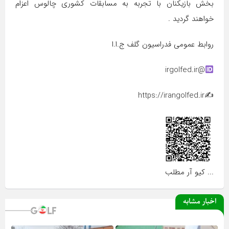
بخش بازیکنان با تجربه به مسابقات کشوری چالوس اعزام
خواهند گردید .
روابط عمومی فدراسیون گلف ج.ا.ا
@irgolfed.ir
✍️https://irangolfed.ir
... کیو آر مطلب
اخبار مشابه