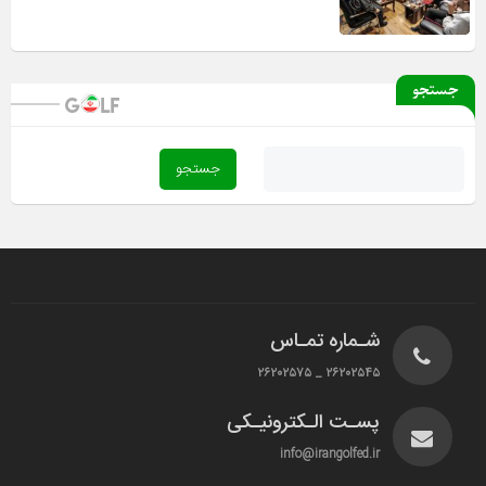
جستجو
شـماره تمـاس
۲۶۲۰۲۵۴۵ _ ۲۶۲۰۲۵۷۵
پسـت الـکترونیـکی
info@irangolfed.ir