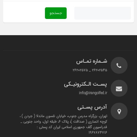
شـماره تمـاس
۲۶۲۰۲۵۴۵ _ ۲۶۲۰۲۵۷۵
پسـت الـکترونیـکی
info@irangolfed.ir
آدرس پسـتی
تهران، بزرگراه مدرس جنوب، خیابان نلسون ماندلا ( جردن ) ،
کوچه انصاری ( صداقت )، پلاک ۶، طبقه اول، واحد جنوبی _
فدراسیون گلف جمهوری اسلامی ایران کد پستی :
۱۹۶۷۸۷۴۷۱۶