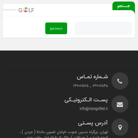
جستجو
شـماره تمـاس
۲۶۲۰۲۵۴۵ _ ۲۶۲۰۲۵۷۵
پسـت الـکترونیـکی
info@irangolfed.ir
آدرس پسـتی
تهران، بزرگراه مدرس جنوب، خیابان نلسون ماندلا ( جردن ) ،
کوچه انصاری ( صداقت )، پلاک ۶، طبقه اول، واحد جنوبی _