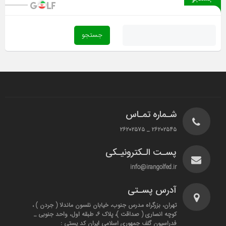
شـماره تمـاس
۲۶۲۰۲۵۴۵ _ ۲۶۲۰۲۵۷۵
پسـت الـکترونیـکی
info@irangolfed.ir
آدرس پسـتی
تهران، بزرگراه مدرس جنوب، خیابان نلسون ماندلا ( جردن ) ،
کوچه انصاری ( صداقت )، پلاک ۶، طبقه اول، واحد جنوبی _
فدراسیون گلف جمهوری اسلامی ایران کد پستی :