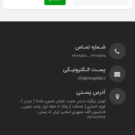
شـماره تمـاس
۲۶۲۰۲۵۴۵ _ ۲۶۲۰۲۵۷۵
پسـت الـکترونیـکی
info@irangolfed.ir
آدرس پسـتی
تهران، بزرگراه مدرس جنوب، خیابان نلسون ماندلا ( جردن ) ،
کوچه انصاری ( صداقت )، پلاک ۶، طبقه اول، واحد جنوبی _
فدراسیون گلف جمهوری اسلامی ایران کد پستی :
۱۹۶۷۸۷۴۷۱۶