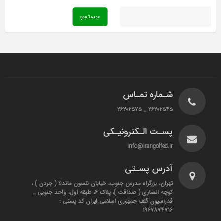
شـماره تمـاس
۲۶۲۰۲۵۴۵ _ ۲۶۲۰۲۵۷۵
پسـت الـکترونیـکی
info@irangolfed.ir
آدرس پسـتی
تهران، بزرگراه مدرس جنوب، خیابان نلسون ماندلا ( جردن ) ،
کوچه انصاری ( صداقت )، پلاک ۶، طبقه اول، واحد جنوبی _
فدراسیون گلف جمهوری اسلامی ایران کد پستی :
۱۹۶۷۸۷۴۷۱۶