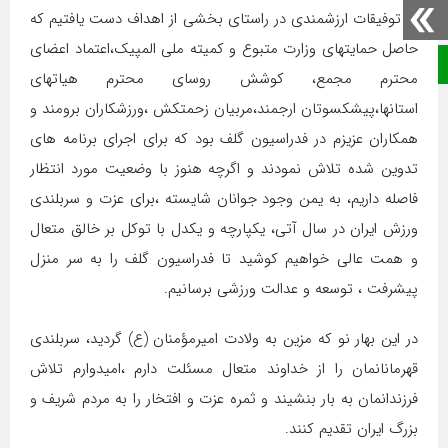
به توفیقات ارزشمندی در راستای بخشی از اهداف دست یافتیم که
حاصل حمایتهای وزارت متبوع و کمیته ملی المپیک،اعتماد اعضای
صفحه نخست
محترم مجمع، کوشش روسای محترم هیاتهای
استانها،پیشکسوتان ارجمند،مربیان زحمتکش ،ورزشکاران برومند و
همکاران عزیزم در فدراسیون گلف بود که برای اجرای برنامه های
تدوین شده تلاش نمودند و اگرچه هنوز با وضعیت مورد انتظار
فاصله داریم، به یمن وجود جوانان شایسته ،برای عزت و سربلندی
ورزش ایران در سال آتی، یکپارچه و یکدل با توکل بر خالق متعال
و همت عالی خواهیم کوشید تا فدراسیون گلف را به سر منزل
پیشرفت ، توسعه و عدالت ورزشی برسانیم.
در این بهار نو که مزین به ولادت امیرمؤمنان (ع) گردید، سربلندی
قهرمانانمان را از خداوند متعال مسئلت دارم ،امیدوارم تلاش
فرزندانمان به بار بنشیند و ثمره عزت و افتخار را به مردم شریف و
بزرگ ایران تقدیم کنند.