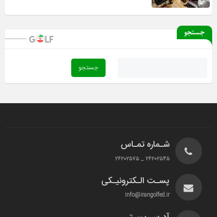
جستجو
شـماره تمـاس
۲۶۲۰۲۵۴۵ _ ۲۶۲۰۲۵۷۵
پسـت الـکترونیـکی
info@irangolfed.ir