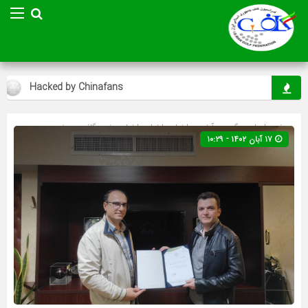
Hacked by Chinafans
اس
صفحه اصلی
» گروه »
آخرین اخبار
»
اخبار
»
اخبار ویژه
»
گلف
»
ویژه
۱۷ آبان ۱۴۰۲ - ۱۰:۲۹