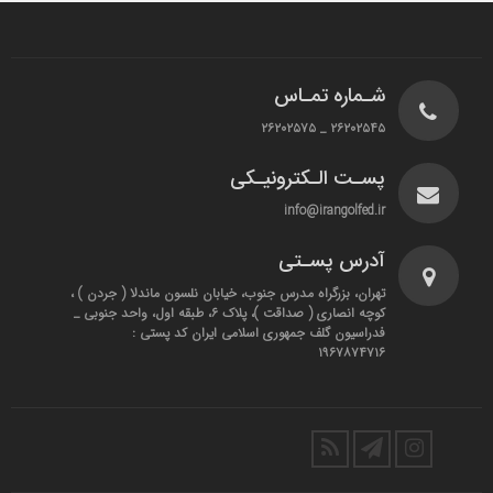
شـماره تمـاس
۲۶۲۰۲۵۴۵ _ ۲۶۲۰۲۵۷۵
پسـت الـکترونیـکی
info@irangolfed.ir
آدرس پسـتی
تهران، بزرگراه مدرس جنوب، خیابان نلسون ماندلا ( جردن ) ،
کوچه انصاری ( صداقت )، پلاک ۶، طبقه اول، واحد جنوبی _
فدراسیون گلف جمهوری اسلامی ایران کد پستی :
۱۹۶۷۸۷۴۷۱۶