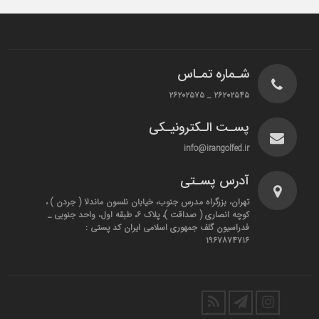
شـماره تمـاس
۲۶۲۰۲۵۴۵ _ ۲۶۲۰۲۵۷۵
پسـت الـکترونیـکی
info@irangolfed.ir
آدرس پسـتی
تهران، بزرگراه مدرس جنوب، خیابان نلسون ماندلا ( جردن ) ،
کوچه انصاری ( صداقت )، پلاک ۶، طبقه اول، واحد جنوبی _
فدراسیون گلف جمهوری اسلامی ایران کد پستی :
۱۹۶۷۸۷۴۷۱۶