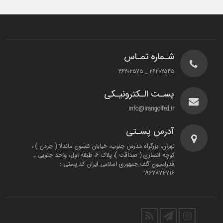
شـماره تمـاس
۲۶۲۰۲۵۴۵ _ ۲۶۲۰۲۵۷۵
پسـت الـکترونیـکی
info@irangolfed.ir
آدرس پسـتی
تهران، بزرگراه مدرس جنوب، خیابان نلسون ماندلا ( جردن ) ،
کوچه انصاری ( صداقت )، پلاک ۶، طبقه اول، واحد جنوبی _
فدراسیون گلف جمهوری اسلامی ایران کد پستی :
۱۹۶۷۸۷۴۷۱۶