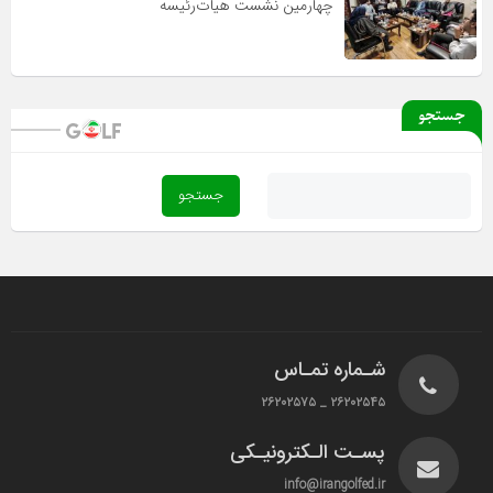
چهارمین نشست هیات‌رئیسه
جستجو
شـماره تمـاس
۲۶۲۰۲۵۴۵ _ ۲۶۲۰۲۵۷۵
پسـت الـکترونیـکی
info@irangolfed.ir