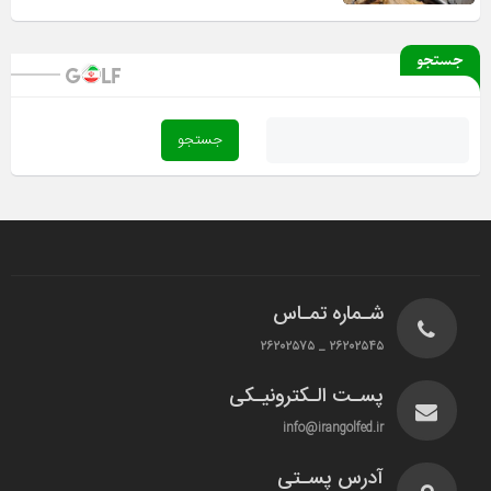
جستجو
شـماره تمـاس
۲۶۲۰۲۵۴۵ _ ۲۶۲۰۲۵۷۵
پسـت الـکترونیـکی
info@irangolfed.ir
آدرس پسـتی