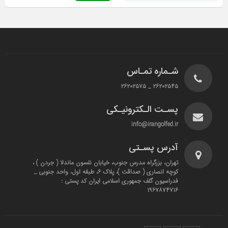
شـماره تمـاس
۲۶۲۰۲۵۴۵ _ ۲۶۲۰۲۵۷۵
پسـت الـکترونیـکی
info@irangolfed.ir
آدرس پسـتی
تهران، بزرگراه مدرس جنوب، خیابان نلسون ماندلا ( جردن ) ،
کوچه انصاری ( صداقت )، پلاک ۶، طبقه اول، واحد جنوبی _
فدراسیون گلف جمهوری اسلامی ایران کد پستی :
۱۹۶۷۸۷۴۷۱۶