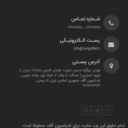
شـماره تمـاس
۲۶۲۰۲۵۴۵ _ ۲۶۲۰۲۵۷۵
پسـت الـکترونیـکی
info@irangolfed.ir
آدرس پسـتی
تهران، بزرگراه مدرس جنوب، خیابان نلسون ماندلا ( جردن ) ،
کوچه انصاری ( صداقت )، پلاک ۶، طبقه اول، واحد جنوبی _
فدراسیون گلف جمهوری اسلامی ایران کد پستی :
۱۹۶۷۸۷۴۷۱۶
تمام حقوق این وب سایت برای فدراسیون گلف محفوظ است.