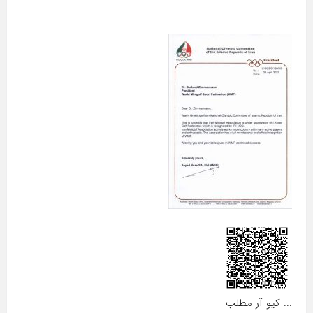
... کیو آر مطلب