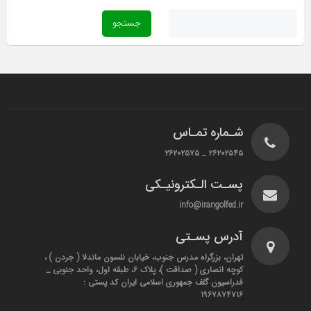
شـماره تمـاس
۲۶۲۰۲۵۴۵ _ ۲۶۲۰۲۵۷۵
پسـت الـکترونیـکی
info@irangolfed.ir
آدرس پسـتی
تهران، بزرگراه مدرس جنوب، خیابان نلسون ماندلا ( جردن ) ،
کوچه انصاری ( صداقت )، پلاک ۶، طبقه اول، واحد جنوبی _
فدراسیون گلف جمهوری اسلامی ایران کد پستی :
۱۹۶۷۸۷۴۷۱۶