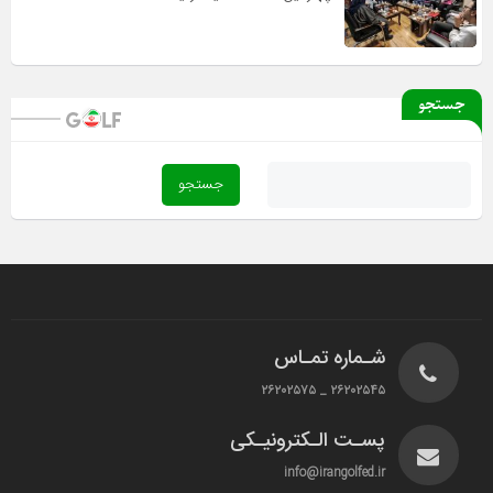
جستجو
شـماره تمـاس
۲۶۲۰۲۵۴۵ _ ۲۶۲۰۲۵۷۵
پسـت الـکترونیـکی
info@irangolfed.ir