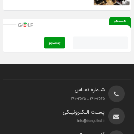
جستجو
شـماره تمـاس
۲۶۲۰۲۵۴۵ _ ۲۶۲۰۲۵۷۵
پسـت الـکترونیـکی
info@irangolfed.ir