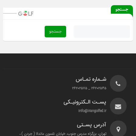
جستجو
شـماره تمـاس
۲۶۲۰۲۵۴۵ _ ۲۶۲۰۲۵۷۵
پسـت الـکترونیـکی
info@irangolfed.ir
آدرس پسـتی
تهران، بزرگراه مدرس جنوب، خیابان نلسون ماندلا ( جردن ) ،