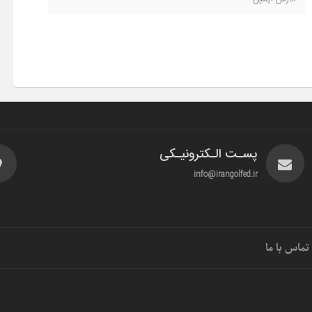
پسـت الـکترونیـکی
info@irangolfed.ir
تماس با ما