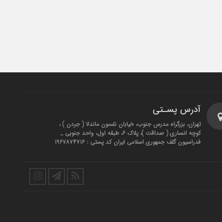
آدرس پسـتی
تهران، بزرگراه مدرس جنوب، خیابان نلسون ماندلا ( جردن ) ،
کوچه انصاری ( صداقت )، پلاک ۶، طبقه اول، واحد جنوبی _
فدراسیون گلف جمهوری اسلامی ایران کد پستی : ۱۹۶۷۸۷۴۷۱۶