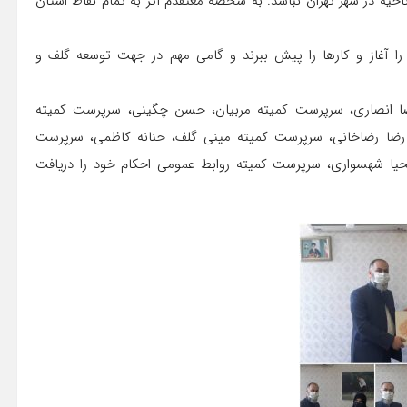
حیه در شهر تهران نباشد. به شخصه معتقدم اگر به تمام نقاط استان
 را آغاز و کارها را پیش ببرند و گامی مهم در جهت توسعه گلف و
 انصاری، سرپرست کمیته مربیان، حسن چگینی، سرپرست کمیته
رضا رضاخانی، سرپرست کمیته مینی گلف، حنانه کاظمی، سرپرست
حیا شهسواری، سرپرست کمیته روابط عمومی احکام خود را دریافت