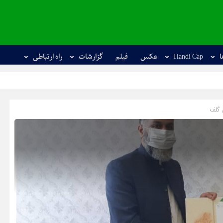
ا
Handi Cap
عکس
فیلم
گزارشات
راه ارتباطی
استارت مسابقات
 گلف