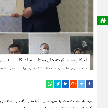
صفحه نخست
احکام جديد کميته هاي مختلف هيات گلف استان ته
سید جلال عرفانیان، سرپرست هیئت گلف استان تهران در راستای توسعه 
عرفانیان در نشست با سرپرستان کمیته‌های گلف و رشته‌های 