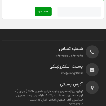
شـماره تمـاس
۲۶۲۰۲۵۴۵ _ ۲۶۲۰۲۵۷۵
پسـت الـکترونیـکی
info@irangolfed.ir
آدرس پسـتی
تهران، بزرگراه مدرس جنوب، خیابان نلسون ماندلا ( جردن ) ،
کوچه انصاری ( صداقت )، پلاک ۶، طبقه اول، واحد جنوبی _
فدراسیون گلف جمهوری اسلامی ایران کد پستی :
۱۹۶۷۸۷۴۷۱۶