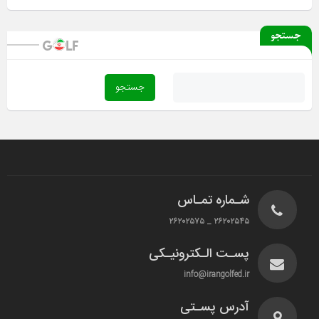
جستجو
شـماره تمـاس
۲۶۲۰۲۵۴۵ _ ۲۶۲۰۲۵۷۵
پسـت الـکترونیـکی
info@irangolfed.ir
آدرس پسـتی