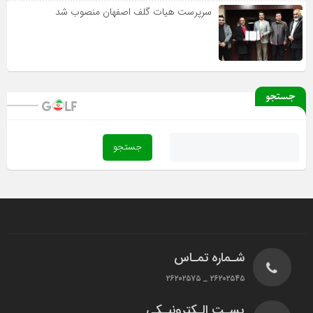
سرپرست هیات گلف اصفهان منصوب شد
جستجو
شـماره تمـاس
۲۶۲۰۲۵۴۵ _ ۲۶۲۰۲۵۷۵
پسـت الـکترونیـکی