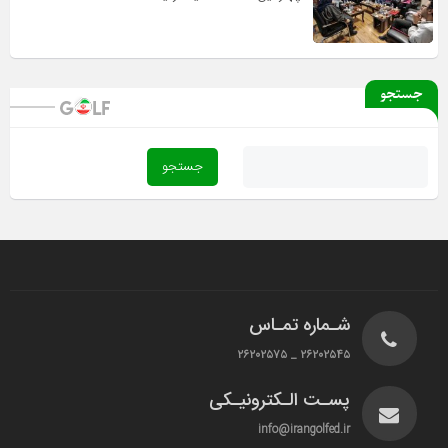
جستجو
شـماره تمـاس
۲۶۲۰۲۵۴۵ _ ۲۶۲۰۲۵۷۵
پسـت الـکترونیـکی
info@irangolfed.ir