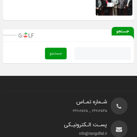
جستجو
شـماره تمـاس
۲۶۲۰۲۵۴۵ _ ۲۶۲۰۲۵۷۵
پسـت الـکترونیـکی
info@irangolfed.ir