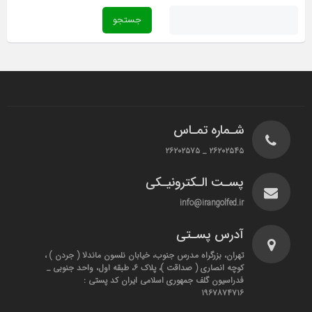
شـماره تمـاس
۲۶۲۰۲۵۴۵ _ ۲۶۲۰۲۵۷۵
پسـت الـکترونیـکی
info@irangolfed.ir
آدرس پسـتی
تهران، بزرگراه مدرس جنوب، خیابان نلسون ماندلا ( جردن ) ،
کوچه انصاری ( صداقت )، پلاک ۶، طبقه اول، واحد جنوبی _
فدراسیون گلف جمهوری اسلامی ایران کد پستی :
۱۹۶۷۸۷۴۷۱۶