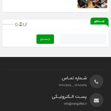
جستجو
شـماره تمـاس
۲۶۲۰۲۵۴۵ _ ۲۶۲۰۲۵۷۵
پسـت الـکترونیـکی
info@irangolfed.ir