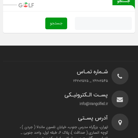
جستجو
شـماره تمـاس
۲۶۲۰۲۵۴۵ _ ۲۶۲۰۲۵۷۵
پسـت الـکترونیـکی
info@irangolfed.ir
آدرس پسـتی
تهران، بزرگراه مدرس جنوب، خیابان نلسون ماندلا ( جردن ) ،
کوچه انصاری ( صداقت )، پلاک ۶، طبقه اول، واحد جنوبی _