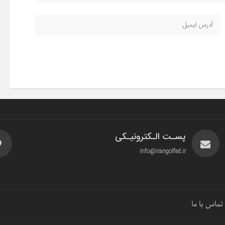
پسـت الـکترونیـکی
info@irangolfed.ir
تماس با ما