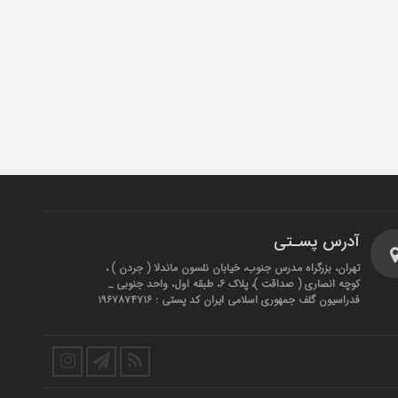
آدرس پسـتی
تهران، بزرگراه مدرس جنوب، خیابان نلسون ماندلا ( جردن ) ،
کوچه انصاری ( صداقت )، پلاک ۶، طبقه اول، واحد جنوبی _
فدراسیون گلف جمهوری اسلامی ایران کد پستی : ۱۹۶۷۸۷۴۷۱۶