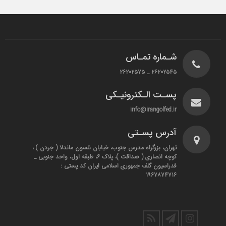
شـماره تمـاس
۲۶۲۰۲۵۴۵ _ ۲۶۲۰۲۵۷۵
پسـت الـکترونیـکی
info@irangolfed.ir
آدرس پسـتی
تهران، بزرگراه مدرس جنوب، خیابان نلسون ماندلا ( جردن ) ،
کوچه انصاری ( صداقت )، پلاک ۶، طبقه اول، واحد جنوبی _
فدراسیون گلف جمهوری اسلامی ایران کد پستی :
۱۹۶۷۸۷۴۷۱۶