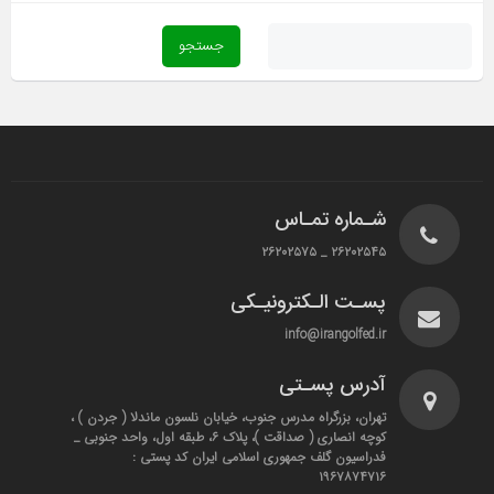
شـماره تمـاس
۲۶۲۰۲۵۴۵ _ ۲۶۲۰۲۵۷۵
پسـت الـکترونیـکی
info@irangolfed.ir
آدرس پسـتی
تهران، بزرگراه مدرس جنوب، خیابان نلسون ماندلا ( جردن ) ،
کوچه انصاری ( صداقت )، پلاک ۶، طبقه اول، واحد جنوبی _
فدراسیون گلف جمهوری اسلامی ایران کد پستی :
۱۹۶۷۸۷۴۷۱۶