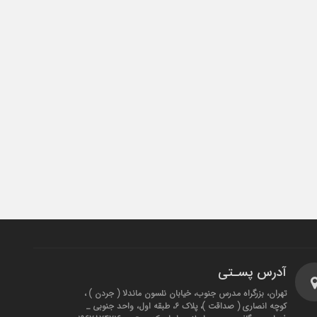
آدرس پسـتی
تهران، بزرگراه مدرس جنوب، خیابان نلسون ماندلا ( جردن ) ،
کوچه انصاری ( صداقت )، پلاک ۶، طبقه اول، واحد جنوبی _