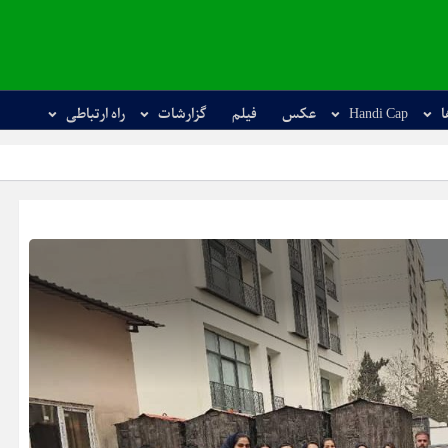
ا
Handi Cap
عکس
فیلم
گزارشات
راه ارتباطی
استارت مسابقا