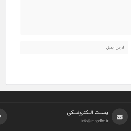
پسـت الـکترونیـکی
info@irangolfed.ir