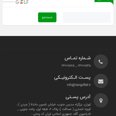
شـماره تمـاس
۲۶۲۰۲۵۴۵ _ ۲۶۲۰۲۵۷۵
پسـت الـکترونیـکی
info@irangolfed.ir
آدرس پسـتی
تهران، بزرگراه مدرس جنوب، خیابان نلسون ماندلا ( جردن ) ،
کوچه انصاری ( صداقت )، پلاک ۶، طبقه اول، واحد جنوبی _
فدراسیون گلف جمهوری اسلامی ایران کد پستی :