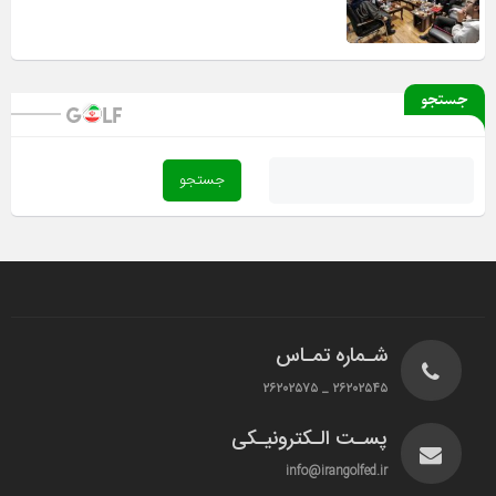
جستجو
شـماره تمـاس
۲۶۲۰۲۵۴۵ _ ۲۶۲۰۲۵۷۵
پسـت الـکترونیـکی
info@irangolfed.ir