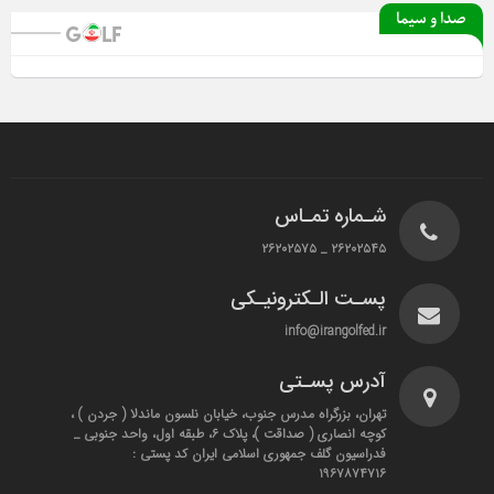
صدا و سیما
شـماره تمـاس
۲۶۲۰۲۵۴۵ _ ۲۶۲۰۲۵۷۵
پسـت الـکترونیـکی
info@irangolfed.ir
آدرس پسـتی
تهران، بزرگراه مدرس جنوب، خیابان نلسون ماندلا ( جردن ) ،
کوچه انصاری ( صداقت )، پلاک ۶، طبقه اول، واحد جنوبی _
فدراسیون گلف جمهوری اسلامی ایران کد پستی :
۱۹۶۷۸۷۴۷۱۶