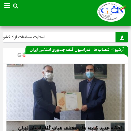
استارت مسابقات آزاد کشوری می
آرشیو » انتصاب ها - فدراسیون گلف جمهوری اسلامی ایران
احکام جديد کميته هاي مختلف هيات گلف استان تهران