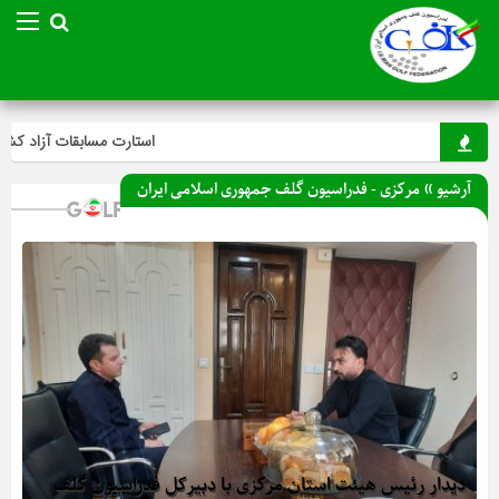
استارت مسابقات آزاد کشور
آرشیو » مرکزی - فدراسیون گلف جمهوری اسلامی ایران
دیدار رئیس هیئت استان مرکزی با دبیرکل فدراسیون گلف