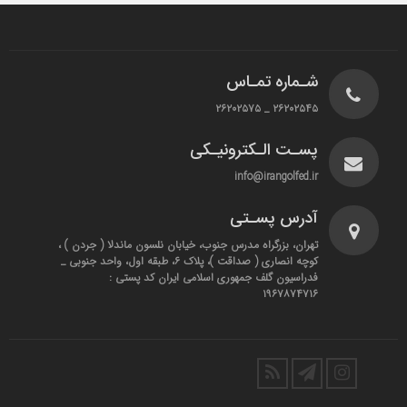
شـماره تمـاس
۲۶۲۰۲۵۴۵ _ ۲۶۲۰۲۵۷۵
پسـت الـکترونیـکی
info@irangolfed.ir
آدرس پسـتی
تهران، بزرگراه مدرس جنوب، خیابان نلسون ماندلا ( جردن ) ،
کوچه انصاری ( صداقت )، پلاک ۶، طبقه اول، واحد جنوبی _
فدراسیون گلف جمهوری اسلامی ایران کد پستی :
۱۹۶۷۸۷۴۷۱۶