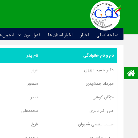
صفحه اصلی
اخبار
اخبار استان ها
فدراسیون
انجمن ه
نام و نام خانوادگی
نام پدر
دکتر حمید عزیزی
عزیز
صفحه نخست
مهرداد جمشیدی
منصور
مژگان کوهی
ناصر
علی اکبر باقری
محمدعلی
حبیب مقیمی شیروان
فرخ
سعید بهاج روی
محمدحسن