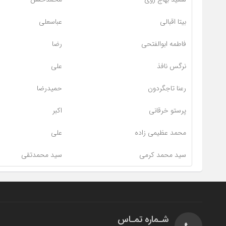
بیتا اقبالی
عباسعلی
فاطمه ابوالفتحی
رضا
نرگس نافذ
علی
رعنا تاجگردون
حمیدرضا
پرستو خرقانی
اکبر
محمد عظیمی زاده
علی
سید محمد کرمی
سید محمدتقی
شـماره تمـاس